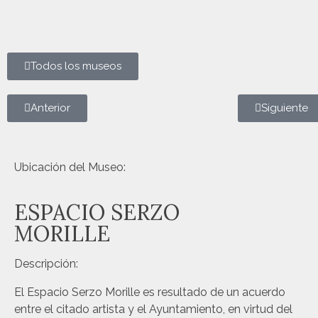
Todos los museos
Anterior
Siguiente
Espacio Serzo - Entrada
Espacio Serzo - Navegante
Espacio Serzo - Detalle
Espacio Serzo - Grupo 1
Espacio Serzo - Detalle personaje
Espacio Serzo - Grupo 2
Espacio Serzo - Gorro
Espacio Serzo - Gnomo
Ubicación del Museo:
ESPACIO SERZO
MORILLE
Descripción:
El Espacio Serzo Morille es resultado de un acuerdo
entre el citado artista y el Ayuntamiento, en virtud del