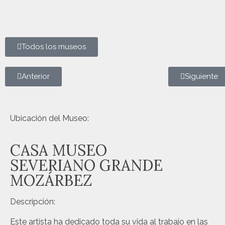
Todos los museos
Anterior
Siguiente
Severiano Grande - Escultura de granito y mármol
Severiano Grande - Interior
Severiano Grande - Galería sur
Severiano Grande - Escultura entrada
Severiano Grande - Esculturas sala norte
Severiano Grande - Detalle
Severiano Grande - Galería oeste
Severiano Grande - Galería este
Ubicación del Museo:
CASA MUSEO
SEVERIANO GRANDE
MOZÁRBEZ
Descripción:
Este artista ha dedicado toda su vida al trabajo en las